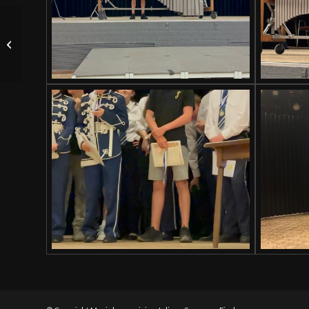
Foto’s van het
uitwisselingsconcert
van het harmonieorkest
St. Joseph...