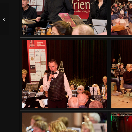
Mooie eerste prijs voor
harmonieorkest Juliana