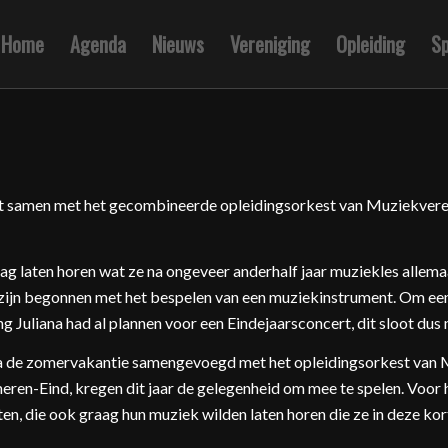
Home
Agenda
Nieuws
Vereniging
Opleiding
S
 samen met het gecombineerde opleidingsorkest van Muziekveren
 laten horen wat ze na ongeveer anderhalf jaar muziekles allemaa
24 zijn begonnen met het bespelen van een muziekinstrument. Om e
 Juliana had al plannen voor een Eindejaarsconcert, dit sloot dus 
na de zomervakantie samengevoegd met het opleidingsorkest van 
en-Eind, kregen dit jaar de gelegenheid om mee te spelen. Voor 
nten, die ook graag hun muziek wilden laten horen die ze in deze ko