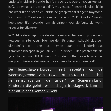
onder zijn leiding. Na anderhalf jaar voor de groep te hebben gestaan
is Guido wegens drukte als dirigent gestopt. Rens van Leuken hielp
ons weer uit de brand en leidde de groep totdat dirigent, Raymond
Starmans uit Maasbracht, aantrad tot eind 2011. Guido Pouwels
heeft weer tijd gevonden om als dirigent voor de jeugd slagwerk
groep te functioneren.
In 2014 is de groep in de derde divisie voor het eerst op concours
geweest in Etten-Leur. Hier werden 89 punten gehaald plus een
uitnodiging om deel te nemen aan de Nederlandse
Kampioenschappen in januari 2015 in Assen. Hier presteerde de
groep het om met 88,08 punten Nederlands Kampioen te worden,
met promotie naar de tweede divisie. Een schitterend resultaat!
De Jeugdslagwerkgroep heeft repetitie op de
woensdagavond van 17:45 tot 18:45 uur in het
gemeenschapshuis “de Einder” te Someren-Eind.
Kinderen die geïnteresseerd zijn in slagwerk kunnen
hier altijd eens komen kijken!