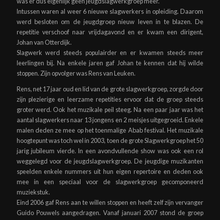
was er dus eigenlijk geen jeugdslagwerkgroep meer.
Intussen waren al weer 6 nieuwe slagwerkers in opleiding. Daarom
werd besloten om de jeugdgroep nieuw leven in te blazen. De
repetitie verschoof naar vrijdagavond en er kwam een dirigent,
Johan van Otterdijk.
Slagwerk werd steeds populairder en er kwamen steeds meer
leerlingen bij. Na enkele jaren gaf Johan te kennen dat hij wilde
stoppen. Zijn opvolger was Rens van Leuken.
Rens, net 17 jaar oud en lid van de grote slagwerkgroep, zorgde door
zijn plezierige en leerzame repetities ervoor dat de groep steeds
groter werd. Ook het muzikale peil steeg. Na een paar jaar was het
aantal slagwerkers naar 13 jongens en 2 meisjes uitgegroeid. Enkele
malen deden ze mee op het toenmalige Abab festival. Het muzikale
hoogtepunt was toch wel in 2003, toen de grote Slagwerkgroep het 50
jarig jubileum vierde. In een avondvullende show was ook een rol
weggelegd voor de jeugdslagwerkgroep. De jeugdige muzikanten
speelden enkele nummers uit hun eigen repertoire en deden ook
mee in een speciaal voor de slagwerkgroep gecomponeerd
muziekstuk.
Eind 2006 gaf Rens aan te willen stoppen en heeft zelf zijn vervanger
Guido Pouwels aangedragen. Vanaf januari 2007 stond de groep